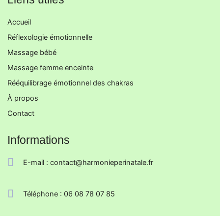
o
g
d
o
r
i
k
a
n
-
m
Accueil
f
Réflexologie émotionnelle
Massage bébé
Massage femme enceinte
Rééquilibrage émotionnel des chakras
À propos
Contact
Informations
E-mail : contact@harmonieperinatale.fr
Téléphone : 06 08 78 07 85