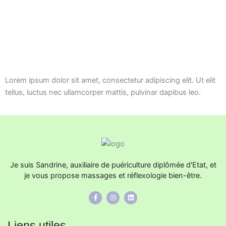
Lorem ipsum dolor sit amet, consectetur adipiscing elit. Ut elit
tellus, luctus nec ullamcorper mattis, pulvinar dapibus leo.
Je suis Sandrine, auxiliaire de puériculture diplômée d'Etat, et
je vous propose massages et réflexologie bien-être.
F
I
L
a
n
i
c
s
n
e
t
k
b
a
e
Liens utiles